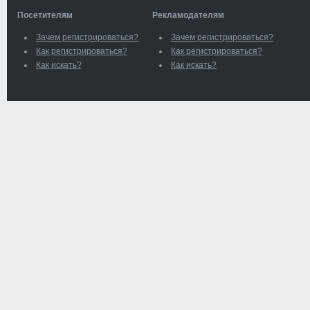
Посетителям
Рекламодателям
Зачем регистрироваться?
Зачем регистрироваться?
Как регистрироваться?
Как регистрироваться?
Как искать?
Как искать?