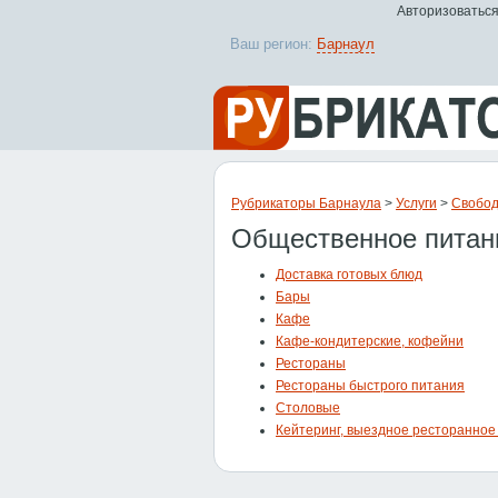
Авторизоваться
Ваш регион:
Барнаул
Рубрикаторы Барнаула
>
Услуги
>
Свобод
Общественное питан
Доставка готовых блюд
Бары
Кафе
Кафе-кондитерские, кофейни
Рестораны
Рестораны быстрого питания
Столовые
Кейтеринг, выездное ресторанное