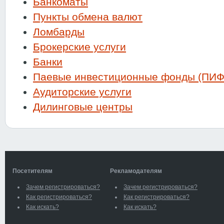
Банкоматы
Пункты обмена валют
Ломбарды
Брокерские услуги
Банки
Паевые инвестиционные фонды (ПИФ
Аудиторские услуги
Дилинговые центры
Посетителям
Рекламодателям
Зачем регистрироваться?
Зачем регистрироваться?
Как регистрироваться?
Как регистрироваться?
Как искать?
Как искать?